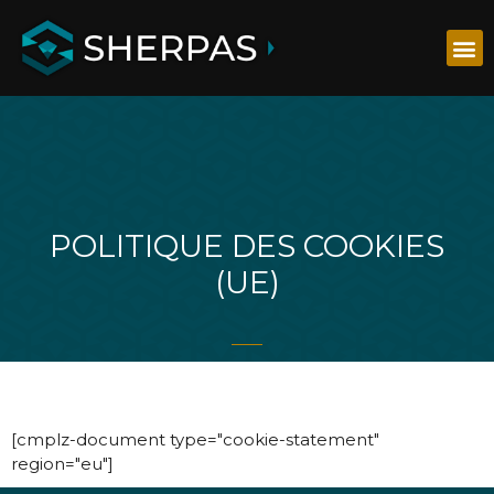
POLITIQUE DES COOKIES
(UE)
[cmplz-document type="cookie-statement"
region="eu"]